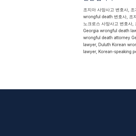
조지아 사망사고 변호사, 조
wrongful death 변
노크로스 사망사고 변호사, 조지
Georgia wrongful death la
wrongful death attorney Ge
lawyer, Duluth Korean wro
lawyer, Korean-speaking pe