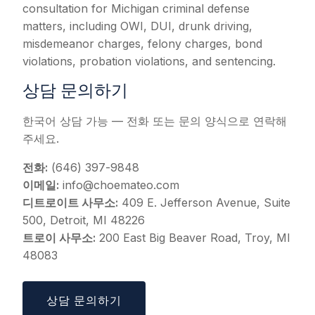
consultation for Michigan criminal defense
matters, including OWI, DUI, drunk driving,
misdemeanor charges, felony charges, bond
violations, probation violations, and sentencing.
상담 문의하기
한국어 상담 가능 — 전화 또는 문의 양식으로 연락해
주세요.
전화:
(646) 397-9848
이메일:
info@choemateo.com
디트로이트 사무소:
409 E. Jefferson Avenue, Suite
500, Detroit, MI 48226
트로이 사무소:
200 East Big Beaver Road, Troy, MI
48083
상담 문의하기