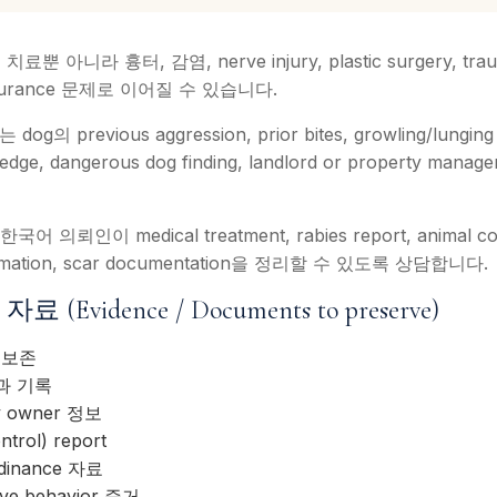
아니라 흉터, 감염, nerve injury, plastic surgery, trauma
insurance 문제로 이어질 수 있습니다.
dog의 previous aggression, prior bites, growling/lunging h
wledge, dangerous dog finding, landlord or property ma
국어 의뢰인이 medical treatment, rabies report, animal con
formation, scar documentation을 정리할 수 있도록 상담합니다.
vidence / Documents to preserve)
 보존
과 기록
ty owner 정보
rol) report
rdinance 자료
sive behavior 증거