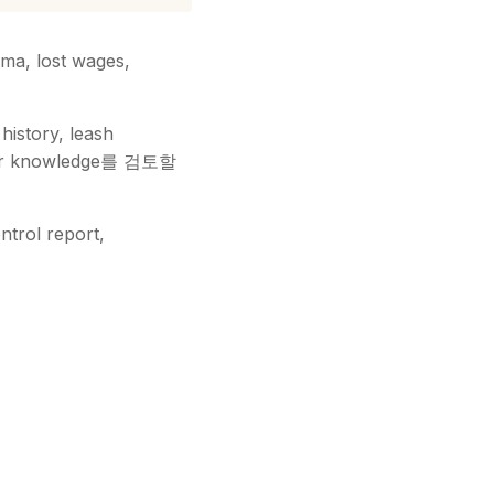
, lost wages,
istory, leash
nager knowledge를 검토할
trol report,