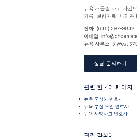
뉴욕 개물림 사고 사건으로
기록, 보험자료, 사진과
전화:
(646) 397-9848
이메일:
info@choemat
뉴욕 사무소:
5 West 37t
상담 문의하기
관련 한국어 페이지
뉴욕 중상해 변호사
뉴욕 부실 보안 변호사
뉴욕 사망사고 변호사
관련 검색어