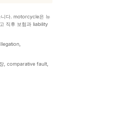
 motorcycle은 뉴
 직후 보험과 liability
egation,
comparative fault,