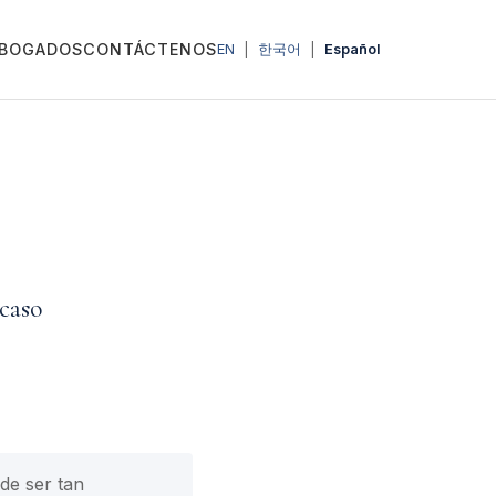
BOGADOS
CONTÁCTENOS
EN
|
한국어
|
Español
caso
de ser tan