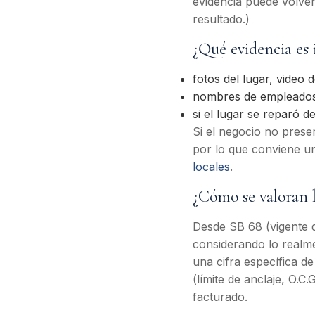
evidencia puede volver
resultado.)
¿Qué evidencia es
fotos del lugar, video d
nombres de empleados, 
si el lugar se reparó d
Si el negocio no prese
por lo que conviene un
locales
.
¿Cómo se valoran l
Desde SB 68 (vigente d
considerando lo realm
una cifra específica d
(límite de anclaje, O.
facturado.