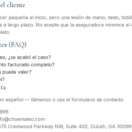
el cliente
er pequeña al inicio, pero una lesión de mano, dedo, tobill
es a largo plazo. No acepte que la aseguradora minimice el
leto.
tes (FAQ)
deo, ¿se acabó el caso?
nto facturado completo?
 puede valer?
l?
lta
n español — llámenos o use el formulario de contacto.
3996
fo@choemateo.com
75 Crestwood Parkway NW, Suite 400, Duluth, GA 30096