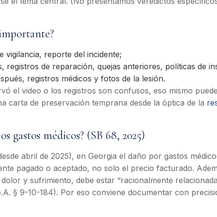
se el tema central. (No presentamos veredictos específico
 importante?
e vigilancia, reporte del incidente;
registros de reparación, quejas anteriores, políticas de in
espués, registros médicos y fotos de la lesión.
rvó el video o los registros son confusos, eso mismo pued
a carta de preservación temprana desde la óptica de la
re
os gastos médicos? (SB 68, 2025)
esde abril de 2025), en Georgia el daño por gastos médic
ente pagado o aceptado, no solo el precio facturado. Ade
e dolor y sufrimiento, debe estar “racionalmente relacionada
C.G.A. § 9-10-184). Por eso conviene documentar con precisi