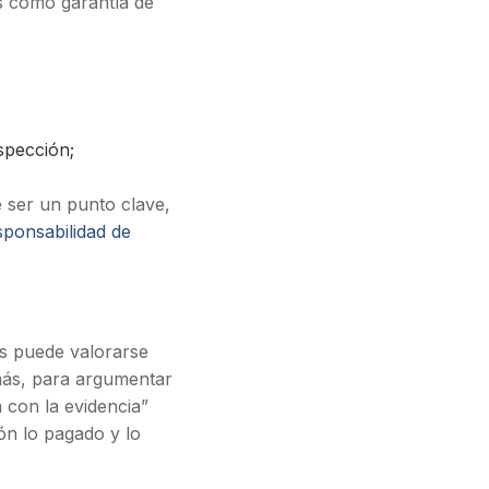
s como garantía de
spección;
e ser un punto clave,
sponsabilidad de
os puede valorarse
más, para argumentar
 con la evidencia”
ón lo pagado y lo