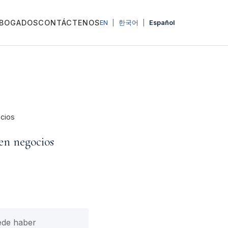
BOGADOS
CONTÁCTENOS
EN
|
한국어
|
Español
ocios
en negocios
ede haber