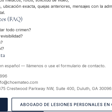
s, ubicación exacta, quejas anteriores, mensajes con la admi
al.
tes (FAQ)
tar todo crimen?
evisibilidad?
n?
l?
lta
n español — llámenos o use el formulario de contacto.
3996
fo@choemateo.com
75 Crestwood Parkway NW, Suite 400, Duluth, GA 30096
ABOGADO DE LESIONES PERSONALES EN