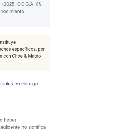
 (2025, O.C.G.A. §§
onocimiento
nstituye
echos específicos, por
nte con Choe & Mateo
onales en Georgia
.
de haber
gligente no significa