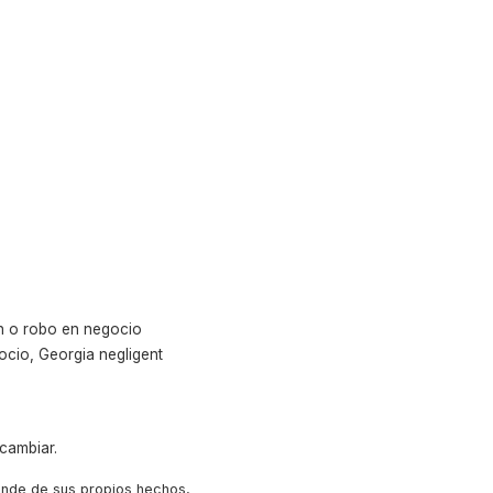
ón o robo en negocio
cio, Georgia negligent
cambiar.
ende de sus propios hechos,