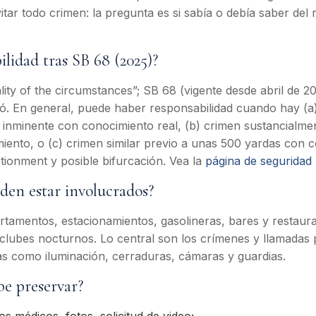
itar todo crimen: la pregunta es si sabía o debía saber del
bilidad tras SB 68 (2025)?
lity of the circumstances”; SB 68 (vigente desde abril de 20
ó. En general, puede haber responsabilidad cuando hay (a
inminente con conocimiento real, (b) crimen sustancialment
ento, o (c) crimen similar previo a unas 500 yardas con c
ionment y posible bifurcación. Vea la
página de seguridad 
den estar involucrados?
rtamentos, estacionamientos, gasolineras, bares y restaura
clubes nocturnos. Lo central son los crímenes y llamadas p
s como iluminación, cerraduras, cámaras y guardias.
be preservar?
ros médicos, fotos, solicitud de video;