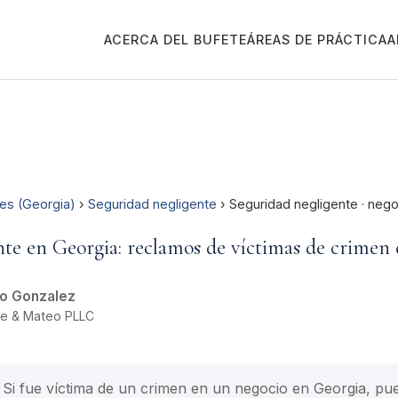
ACERCA DEL BUFETE
ÁREAS DE PRÁCTICA
A
es (Georgia)
›
Seguridad negligente
› Seguridad negligente · neg
nte en Georgia: reclamos de víctimas de crimen 
o Gonzalez
oe & Mateo PLLC
Si fue víctima de un crimen en un negocio en Georgia, pu