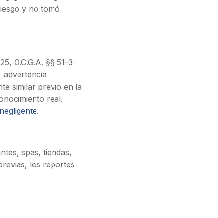
 riesgo y no tomó
25, O.C.G.A. §§ 51-3-
) advertencia
e similar previo en la
onocimiento real.
negligente
.
ntes, spas, tiendas,
revias, los reportes