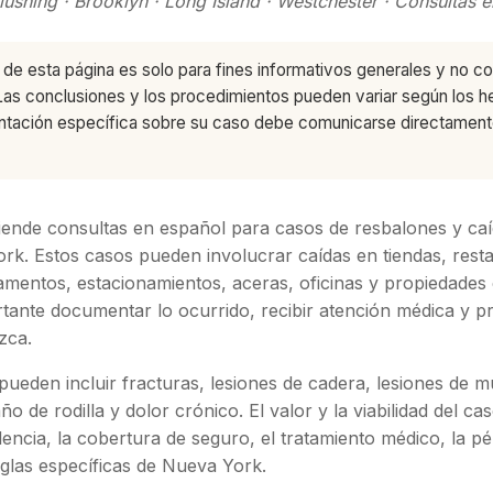
lushing · Brooklyn · Long Island · Westchester · Consultas 
de esta página es solo para fines informativos generales y no co
Las conclusiones y los procedimientos pueden variar según los h
rientación específica sobre su caso debe comunicarse directame
ende consultas en español para casos de resbalones y caíd
rk. Estos casos pueden involucrar caídas en tiendas, rest
mentos, estacionamientos, aceras, oficinas y propiedades
rtante documentar lo ocurrido, recibir atención médica y p
zca.
ueden incluir fracturas, lesiones de cadera, lesiones de
ño de rodilla y dolor crónico. El valor y la viabilidad del c
dencia, la cobertura de seguro, el tratamiento médico, la pé
eglas específicas de Nueva York.