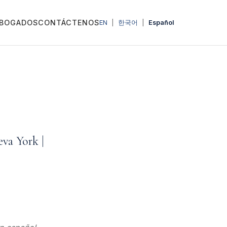
BOGADOS
CONTÁCTENOS
EN
|
한국어
|
Español
eva York |