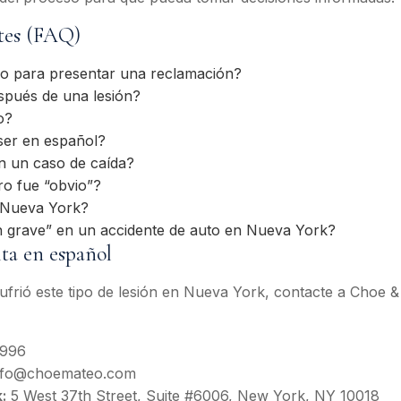
tes (FAQ)
o para presentar una reclamación?
pués de una lesión?
o?
ser en español?
n un caso de caída?
gro fue “obvio”?
 Nueva York?
ón grave” en un accidente de auto en Nueva York?
lta en español
 sufrió este tipo de lesión en Nueva York, contacte a Choe
3996
fo@choemateo.com
:
5 West 37th Street, Suite #6006, New York, NY 10018