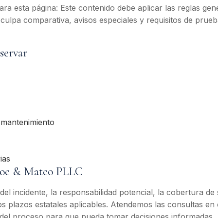
para esta página: Este contenido debe aplicar las reglas ge
 culpa comparativa, avisos especiales y requisitos de pru
servar
o mantenimiento
ias
hoe & Mateo PLLC
l incidente, la responsabilidad potencial, la cobertura de 
os plazos estatales aplicables. Atendemos las consultas en 
del proceso para que pueda tomar decisiones informadas.