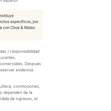
en español
nstituye
echos específicos, por
nte con Choe & Mateo
as / responsabilidad
aurantes,
 comerciales. Después
reservar evidencia
 muñeca, conmociones,
aso dependen de la
rdida de ingresos, el